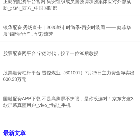
正规的配资平台官网 集安组织成员国强调加强集体应对外部威
胁_北约_西方_中国国防部
银华配资 秀场直击｜2025城市时尚季•西安时装周 —— 懿菲华
服“锦韵承华”，华彩流芳
股票配资网平台 宁德时代，投了一位90后教授
股票融资杠杆平台 晋控煤业（601001）7月25日主力资金净卖出
600.33万元
国融配资APP下载 不是高刷屏不护眼，是你没选对！京东方这3
款屏幕真懂用户_vivo_性能_手机
最新文章