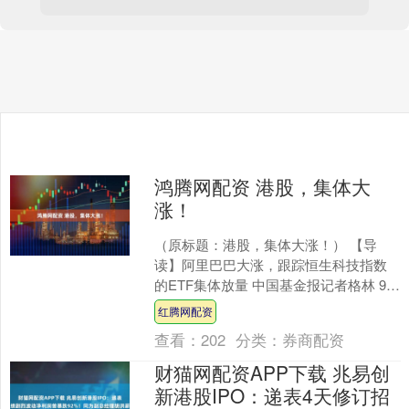
鸿腾网配资 港股，集体大
涨！
（原标题：港股，集体大涨！） 【导
读】阿里巴巴大涨，跟踪恒生科技指数
的ETF集体放量 中国基金报记者格林 9月
1日，港股主要指数集体大涨。其中，恒
红腾网配资
生指数涨2.1....
查看：
202
分类：
券商配资
财猫网配资APP下载 兆易创
新港股IPO：递表4天修订招