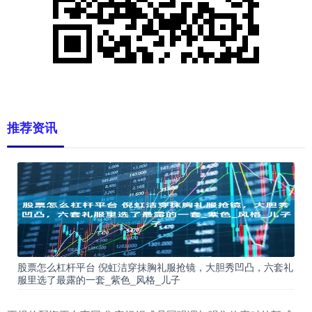
推荐资讯
股票怎么杠杆平台 倪虹洁穿抹胸礼服抢镜，大胆秀凹凸，六套礼
服里选了最露的一套_紫色_风格_儿子