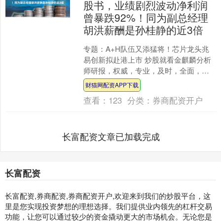
股书，业绩剧烈波动净利润
曾暴跌92%！同为副总经理
胡洪薪酬是孙桂静的近3倍
专题：A+H队伍又添猛将！芯片龙头兆
易创新拟赴港上市 炒股就看金麒麟分析
师研报，权威，专业，及时，全面，助
您挖掘潜力主题机会！ 6月19日，兆易创
财猫网配资APP下载
新刊登招股书，....
查看：
123
分类：
券商配资开户
长富配资文章已加载完成
长富配资
长富配资,券商配资,券商配资开户,欢迎来到我们的炒股平台，这
里是您实现投资梦想的理想选择。我们提供业内领先的杠杆交易
功能，让您可以通过较少的资金撬动更大的市场机会。无论您是