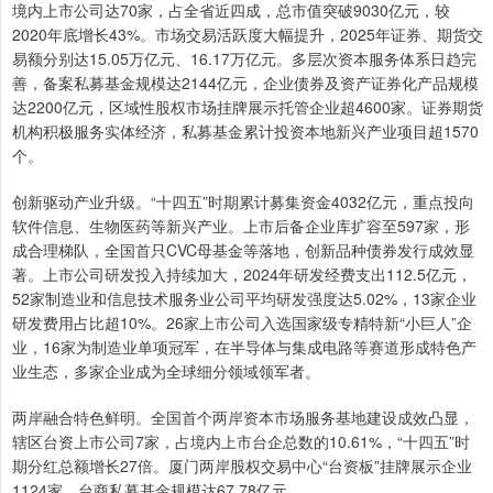
境内上市公司达70家，占全省近四成，总市值突破9030亿元，较
2020年底增长43%。市场交易活跃度大幅提升，2025年证券、期货交
易额分别达15.05万亿元、16.17万亿元。多层次资本服务体系日趋完
善，备案私募基金规模达2144亿元，企业债券及资产证券化产品规模
达2200亿元，区域性股权市场挂牌展示托管企业超4600家。证券期货
机构积极服务实体经济，私募基金累计投资本地新兴产业项目超1570
个。
创新驱动产业升级。“十四五”时期累计募集资金4032亿元，重点投向
软件信息、生物医药等新兴产业。上市后备企业库扩容至597家，形
成合理梯队，全国首只CVC母基金等落地，创新品种债券发行成效显
著。上市公司研发投入持续加大，2024年研发经费支出112.5亿元，
52家制造业和信息技术服务业公司平均研发强度达5.02%，13家企业
研发费用占比超10%。26家上市公司入选国家级专精特新“小巨人”企
业，16家为制造业单项冠军，在半导体与集成电路等赛道形成特色产
业生态，多家企业成为全球细分领域领军者。
两岸融合特色鲜明。全国首个两岸资本市场服务基地建设成效凸显，
辖区台资上市公司7家，占境内上市台企总数的10.61%，“十四五”时
期分红总额增长27倍。厦门两岸股权交易中心“台资板”挂牌展示企业
1124家，台商私募基金规模达67.78亿元。