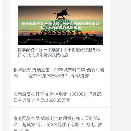
恒泰配资平台 一图读懂 | 关于促进旅行服务出
口 扩大入境消费的政策措施
银华配资 秀场直击｜2025城市时尚季•西安时装
周 —— 懿菲华服“锦韵承华”，华彩流芳
股票融资杠杆平台 晋控煤业（601001）7月25
日主力资金净卖出600.33万元
泰仓配资官网 铅酸电池耐用排行榜：天能第3
名，超威第4名，前2名是哪个品牌？_放电_雅
迪_性能