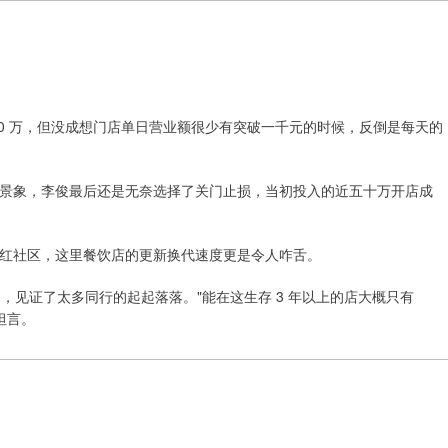
0 万，但没成想门店单日营业额很少有突破一千元的时候，反倒是每天的
景象，李俊最后还是无奈选择了关门止损，当初投入的近五十万开店成
红社区，这里餐饮店的更新换代速度更是令人咋舌。
 3 年多，见证了太多同行的起起落落。"能在这生存 3 年以上的店大概只有
 坦言。