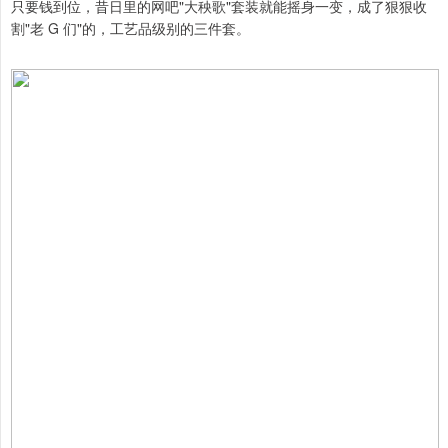
只要钱到位，昔日里的网吧"大秧歌"套装就能摇身一变，成了狠狠收
割"老 G 们"的，工艺品级别的三件套。