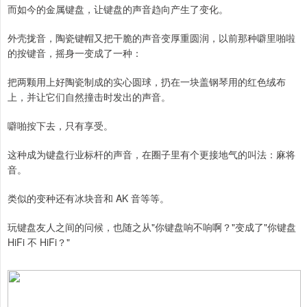
而如今的金属键盘，让键盘的声音趋向产生了变化。
外壳拢音，陶瓷键帽又把干脆的声音变厚重圆润，以前那种噼里啪啦
的按键音，摇身一变成了一种：
把两颗用上好陶瓷制成的实心圆球，扔在一块盖钢琴用的红色绒布
上，并让它们自然撞击时发出的声音。
噼啪按下去，只有享受。
这种成为键盘行业标杆的声音，在圈子里有个更接地气的叫法：麻将
音。
类似的变种还有冰块音和 AK 音等等。
玩键盘友人之间的问候，也随之从"你键盘响不响啊？"变成了"你键盘
HiFi 不 HiFi？"