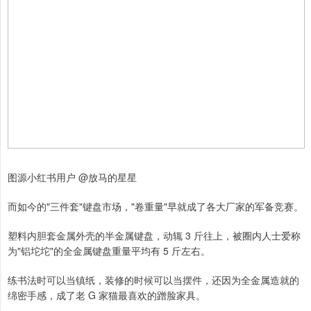
图源小红书用户 @放马的星星
而如今的"三件套"键盘市场，"卷重量"早就成了各大厂家的军备竞赛。
塑料内胆套金属外壳的半金属键盘，动辄 3 斤往上，被圈内人士爱称
为"铝坨坨"的全金属键盘重量平均有 5 斤左右。
练书法时可以当镇纸，装修的时候可以当摆件，还因为全金属造就的
绵密手感，成了老 G 家猫最喜欢的蹭脸家具。