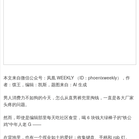
本文来自微信公众号：凤凰 WEEKLY （ID：phoenixweekly），作
者：馍王，编辑：凯斯，题图来自：AI 生成
男人消费力不如狗的今天，怎么从直男裤兜里掏钱，一直是各大厂家
头疼的问题。
然而，即使是编辑部里每天吃社区食堂，喝 6 块钱大绿棒子的"铁公
鸡"中年人老 G ——
在背地里，也有一个挥金如土的爱好：收集键盘、手柄和 rgb 灯。