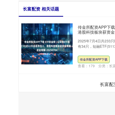
长富配资 相关话题
传金所配资APP下载 
港股科技板块获资金青睐
2025年7月4日共23
有34只，短融ETF(5113
传金所配资APP下载
查看：
179
分类：
长
长富配