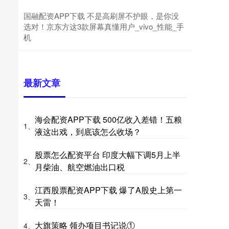
国融配资APP下载 不是高刷屏不护眼，是你没
选对！京东方这3款屏幕真懂用户_vivo_性能_手
机
最新文章
海会配资APP下载 500亿收入差错！五粮
1、
液这出戏，到底该怎么收场？
股票怎么配资平台 印度大幅下调5月上半
2、
月柴油、航空燃油出口税
江西股票配资APP下载 爆了A股史上第一
3、
天雷！
大旗策略 领办项目书记说①
4、