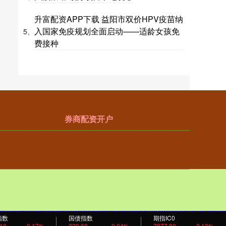
升富配资APP下载 益阳市双价HPV疫苗纳
入国家免疫规划全面启动——适龄女孩免
5、
费接种
券商配资开户
指数
国债指数
期指IC0
.10
0.17%
229.69
0.04%
7877.80
2.13%