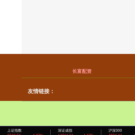
长富配资
友情链接：
上证指数
深证成指
沪深300
3940.04
1.02%
14311.01
1.42%
4694.44