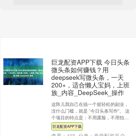
巨龙配资APP下载 今日头条
微头条如何赚钱？用
deepseek写微头条，一天
200+，适合懒人宝妈，上班
族_内容_DeepSeek_操作
这阵儿我自己在搞一个挺轻松的副业，
没什么门槛，就是 “今日头条写作”。 这
个项目的特点是：不用露脸，不用拍视
频，也不用写出多厉害的文章，一部手
巨龙配资APP下载
机，再加上点零碎时....
查看：
103
分类：
券商配资开户