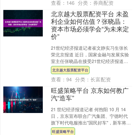
查看：
146
分类：
券商配资
北京越大股票配资平台 未盈
利企业如何估值？张晓晶：
资本市场必须学会“为未来定
价”
21世纪经济报道记者崔文静实习生张长
荣北京报道 近日，国家金融与发展实验
室主任张晓晶在接受21世纪经济报道专
访时指出，提升资本市场包容性的核心
北京越大股票配资平台
在于构建面向未来的....
查看：
94
分类：
长富配资
旺盛策略平台 京东如何教广
汽“造车”
21 世纪经济报道记者 何煦阳 10 月 14
日，京东宣布联合广汽集团、宁德时代
旗下时代电服推出"国民好车"，新车将于
11 月 9 日京东双十一期间正式发布....
旺盛策略平台