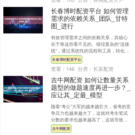
长春博时配资平台 如何管理
需求的依赖关系_团队_甘特
图_进行
有效管理需求之间的依赖关系，其核心
在于将这些看不见的、错综复杂的“连接
线”，通过系统性的流程和工具，转化为
清晰的、可视化的、可被主动管理的“契
长春博时配资平台
约网络”。一套成熟....
查看：
146
分类：
长富配资
吉牛网配资 如何让数量关系
题型的做题速度再进一步？_
应让其_定最_模型
随着“考公”大军的越来越壮大，省考的竞
争压力也越来越大了，这就对考生笔试
分数的要求也越来越高了，这就导致行
测中的最难题型——数量关系的重要程
吉牛网配资
度进一步有所提升，但....